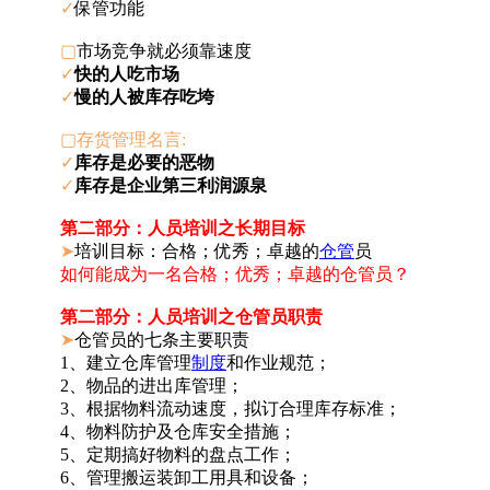
✓
保管功能
▢
市场竞争就必须靠速度
✓
快的人吃市场
✓
慢的人被库存吃垮
▢
存货管理名言:
✓
库存是必要的恶物
✓
库存是企业第三利润源泉
第二部分：人员培训之长期目标
➤
培训目标：合格；优秀；卓越的
仓管
员
如何能成为一名合格；优秀；卓越的仓管员？
第二部分：人员培训之仓管员职责
➤
仓管员的七条主要职责
1、建立仓库管理
制度
和作业规范；
2、物品的进出库管理；
3、根据物料流动速度，拟订合理库存标准；
4、物料防护及仓库安全措施；
5、定期搞好物料的盘点工作；
6、管理搬运装卸工用具和设备；