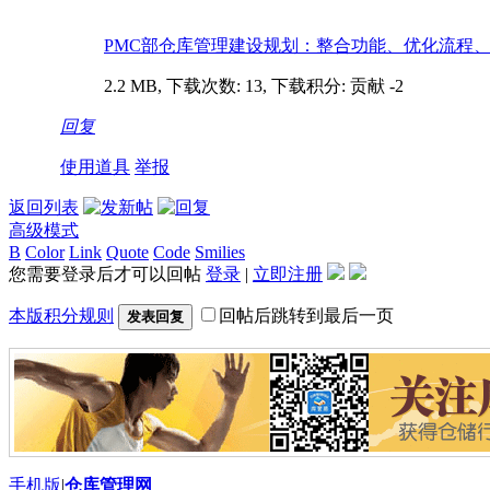
PMC部仓库管理建设规划：整合功能、优化流程、防控
2.2 MB, 下载次数: 13, 下载积分: 贡献 -2
回复
使用道具
举报
返回列表
高级模式
B
Color
Link
Quote
Code
Smilies
您需要登录后才可以回帖
登录
|
立即注册
本版积分规则
回帖后跳转到最后一页
发表回复
手机版
|
仓库管理网