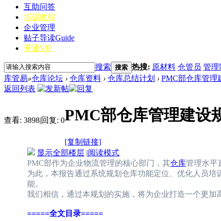
互助问答
培训教程
企业管理
贴子导读
Guide
开通VIP
搜索
热搜:
原材料
仓管员
管理
搜索
库管易
»
仓库论坛
›
仓库资料
›
仓库总结计划
›
PMC部仓库管理
返回列表
PMC部仓库管理建设
查看:
3898
|
回复:
0
[复制链接]
显示全部楼层
|
阅读模式
PMC部作为企业物流管理的核心部门，其
仓库
管理水平
为此，本报告通过系统规划仓库功能定位、优化人员培
能。
我们相信，通过本规划的实施，将为企业打造一个更加
=====全文目录=====