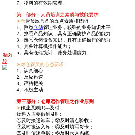
7、物料的有效期管理
。
第二部分：人员培训之素质与技能要求
➤仓
管员应具备的五点素质和技能
1、熟悉
仓储
管理业务，较强的业务知识水平；
2、熟悉产品知识，具有正确防护产品的能力；
3、熟悉仓储设备知识，具有正确操作的能力；
4、具备计算机操作能力；
5、具有仓储统计、账务处理能力
。
溜肉
段
➤对仓管员的心态要求
1、认真细心
2、反应迅速
3、严格把关
4、积极主动
第三部分：仓库运作管理之作业原则
➤
作业原则(1)---及时
物料入库要做到及时:
①及时接运卸车；②及时清点验收；
③及时搬运入库；④及时填写货卡；
⑤及时传递单据；⑥及时录入系统
。