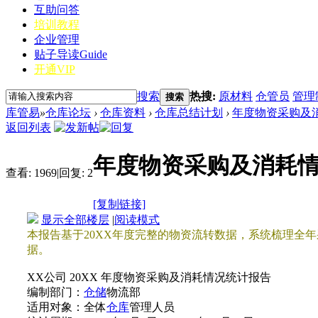
互助问答
培训教程
企业管理
贴子导读
Guide
开通VIP
搜索
热搜:
原材料
仓管员
管理
搜索
库管易
»
仓库论坛
›
仓库资料
›
仓库总结计划
›
年度物资采购及消
返回列表
年度物资采购及消耗
查看:
1969
|
回复:
2
[复制链接]
显示全部楼层
|
阅读模式
本报告基于20XX年度完整的物资流转数据，系统梳理全
据。
XX公司 20XX 年度物资采购及消耗情况统计报告
编制部门：
仓储
物流部
适用对象：全体
仓库
管理人员