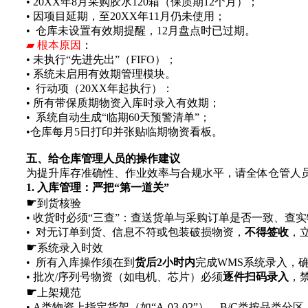
• 20XX年8月采购胶水120箱（保质期12个月）；
• 因项目延期，至20XX年11月仍未使用；
• 仓库未设置有效期提醒，12月盘点时已过期。
▰ 根本原因
：
• 未执行“先进先出”（FIFO）；
• 系统未启用有效期管理模块。
• 行动项（20XX年起执行）：
• 所有带保质期物资入库时录入有效期；
• 系统自动生成“临期60天预警清单”；
•仓库每月5日打印并张贴临期物资看板。
五、给仓库管理人员的操作建议
为提升库存准确性、作业效率与合规水平，请全体仓管人
1. 入库管理：严把“第一道关”
☛
到货核验
• 收货时必须“三查”：查送货单与采购订单是否一致、
• 对无订单到货、信息不符或包装破损物资，
不得签收
，
☛
系统录入时效
• 所有入库操作须在到
货后2小时内
完成WMS系统录入，确
• 批次/序列号物资（如电机、芯片）必须
逐件扫码录入
，
☛
上架规范
• A类物资上指定货架（如“A-03-02”），B/C类按品类分区