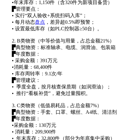
•年末库存：1,150件（含320件为新项目备货）
▛管理要点：
• 实行“双人验收+系统扫码入库”；
• 每月动态
盘点
，差异超0.5%即预警；
• 设置最低库存（如PLC控制器≥50台）。
2. B类物资（中等价值与用量，占总金额21%）
▛典型物资：标准轴承、电缆、润滑油、包装箱
▛年度数据：
• 采购金额：391万元
•消耗量：68,400件
• 库存周转率：9.1次/年
▛管理建议：
• 季度全盘，按月核查保质期（如润滑油）；
• 推行“看板补货”，避免过量囤积。
3. C类物资（低值易耗品，占总金额7%）
▛典型物资：手套、口罩、螺丝、A4纸、清洁剂
▛年度数据：
•采购金额：130万元
• 消耗量：209,900件
• 年末库存：32,800件（部分为年底集中采购）