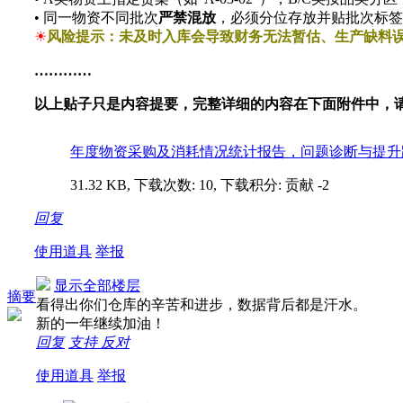
• 同一物资不同批次
严禁混放
，必须分位存放并贴批次标签
☀
风险提示：未及时入库会导致财务无法暂估、生产缺料
…………
以上贴子只是内容提要，完整详细的内容在下面附件中，
年度物资采购及消耗情况统计报告，问题诊断与提升路径
31.32 KB, 下载次数: 10, 下载积分: 贡献 -2
回复
使用道具
举报
显示全部楼层
摘要
看得出你们仓库的辛苦和进步，数据背后都是汗水。
新的一年继续加油！
回复
支持
反对
使用道具
举报