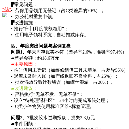
▛常见问题：
“储”
• 劳保用品领用无登记（占C类差异的70%）；
• 办公耗材重复申领。
▛改进措施：
• 推行“部门月度限额领用”；
• 使用电子领料系统，自动扣减库存。
四、年度突出问题与案例复盘
问题1、
年末库存账实不符（差异率2.6%，准确率97.4%）
▰差异金额：约18.6万元
▰主要原因：
• 临时借用未登记（如维修组借工具未填单，占差异55%）
• 退库未及时入账（如产线退回不良物料，占25%）；
• 批次混放导致计数错误（如螺丝混箱，占20%）。
▰改进建议：
• 严格执行“无单不发、无单不借”；
• 设立“待处理退料区”，24小时内完成系统处理；
• C类小件物资使用标准容器+标签管理。
问题2、
3批次胶水过期报废，损失2.3万元
▰事件回顾：