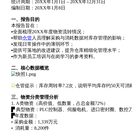
统计周期：20XX年1月1日 – 20XX年12月31日
编制日期：20XX年1月8日
一、报告目的
本报告旨在：
▪全面梳理20XX年度物资流转情况；
▪帮助
仓管
人员理解采购与消耗数据对库存管理的影响；
▪发现日常操作中的薄弱环节；
▪提供可落地的改进建议，提升仓库精细化管理水平；
▪作为新员工培训与在岗学习的参考资料。
二、核心数据概览
☑
仓管提示：库存周转率7.2次，说明平均库存约50天可
三、物资分类管理分析
1. A类物资（高价值、低数量，占总金额72%）
▛ 典型物资：PLC控制器、伺服电机、进口密封圈、数控
▛年度数据：
• 采购金额：1,339万元
• 消耗量：8,200件