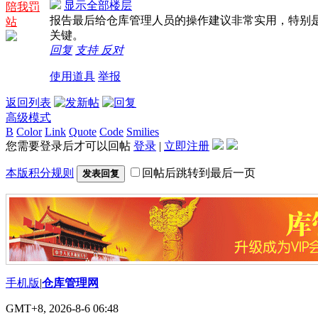
显示全部楼层
陪我罚
报告最后给仓库管理人员的操作建议非常实用，特别是
站
关键。
回复
支持
反对
使用道具
举报
返回列表
高级模式
B
Color
Link
Quote
Code
Smilies
您需要登录后才可以回帖
登录
|
立即注册
本版积分规则
回帖后跳转到最后一页
发表回复
手机版
|
仓库管理网
GMT+8, 2026-8-6 06:48