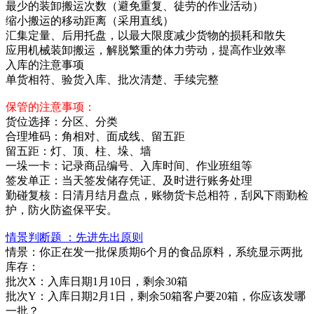
最少的装卸搬运次数（避免重复、徒劳的作业活动）
缩小搬运的移动距离（采用直线）
汇集定量、后用托盘，以最大限度减少货物的损耗和散失
应用机械装卸搬运，解脱繁重的体力劳动，提高作业效率
入库的注意事项
单货相符、验货入库、批次清楚、手续完整
保管的注意事项：
货位选择：分区、分类
合理堆码：角相对、面成线、留五距
留五距：灯、顶、柱、垛、墙
一垛一卡：记录商品编号、入库时间、作业班组等
签发单正：当天签发储存凭证、及时进行账务处理
勤碰复核：日清月结月盘点，账物货卡总相符，刮风下雨勤检
护，防火防盗保平安。
情景判断题 ：先进先出原则
情景：你正在发一批保质期6个月的食品原料，系统显示两批
库存：
批次X：入库日期1月10日，剩余30箱
批次Y：入库日期2月1日，剩余50箱 客户要20箱，你应该发哪
一批？