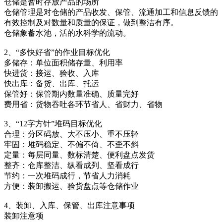
仓储是暂时存放产品的场所
仓储管理是对仓储的产品收发、保管、流通加工和信息反馈的
有效控制及对数量和质量的保证，做到整洁有序。
仓储象蓄水池，活的水科学的流动。
2、“多快好省”的作业目标优化
多储存：单位面积储存量、利用率
快进货：接运、验收、入库
快出库：备货、出库、托运
保管好：保管期内数量准确、质量完好
费用省：货物吞吐各环节省人、省财力、省物
3、“12字方针”堆码目标优化
合理：分区码放、大不压小、重不压轻
牢固：堆码稳定、不偏不倚、不歪不斜
定量：每层同量、数标清楚、便利盘点发货
整齐：仓库整洁、纵看成列、坚看成行
节约：一次堆码成行，节省人力消耗
方便：装卸搬运、验货盘点等仓储作业
4、装卸、入库、保管、出库注意事项
装卸注意项