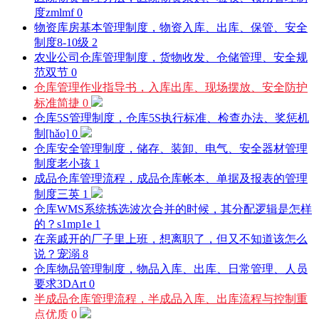
度
zmlmf
0
物资库房基本管理制度，物资入库、出库、保管、安全
制度
8-10级
2
农业公司仓库管理制度，货物收发、仓储管理、安全规
范
双节
0
仓库管理作业指导书，入库出库、现场摆放、安全防护
标准
简捷
0
仓库5S管理制度，仓库5S执行标准、检查办法、奖惩机
制
[hǎo]
0
仓库安全管理制度，储存、装卸、电气、安全器材管理
制度
老小孩
1
成品仓库管理流程，成品仓库帐本、单据及报表的管理
制度
三英
1
仓库WMS系统拣选波次合并的时候，其分配逻辑是怎样
的？
s1mp1e
1
在亲戚开的厂子里上班，想离职了，但又不知道该怎么
说？
宠溺
8
仓库物品管理制度，物品入库、出库、日常管理、人员
要求
3DArt
0
半成品仓库管理流程，半成品入库、出库流程与控制重
点
优质
0