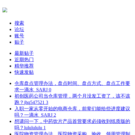
搜索
论坛
账号
贴子
最新贴子
近期热门
精华推荐
快速发贴
仓库盘点管理办法，盘点时间、盘点方式、盘点工作要
求
一滴水_SARJ
0
初创医药公司当仓库管理，两个月没发工资了，该不该
跑？
jhq547521
3
入职一家从零开始的电商仓库，前辈们能给些进度建议
吗？
一滴水_SARJ
2
想请问一下，中药饮片产品首营要求必须收到纸质版的
吗？
lululululu
1
医院物资管理办法，医院物资采购、验收、领用管理制